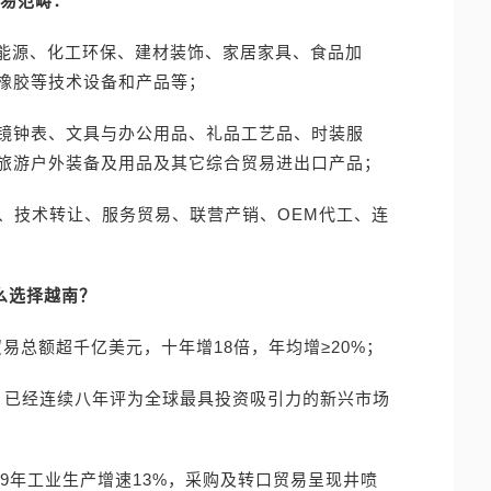
易范畴：
力能源、化工环保、建材装饰、家居家具、食品加
橡胶等技术设备和产品等；
眼镜钟表、文具与办公用品、礼品工艺品、时装服
旅游户外装备及用品及其它综合贸易进出口产品；
资、技术转让、服务贸易、联营产销、OEM代工、连
么选择越南？
贸易总额超千亿美元，十年增18倍，年均增≥20%；
前列，已经连续八年评为全球最具投资吸引力的新兴市场
19年工业生产增速13%，采购及转口贸易呈现井喷