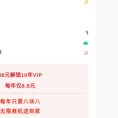
脉
88元解锁10年VIP
每年仅8.8元
每年只要八块八
无限商机送到家