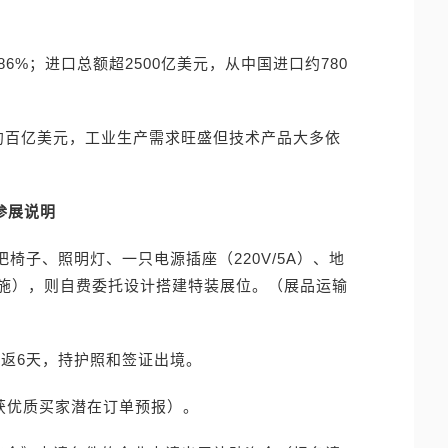
86%；进口总额超2500亿美元，从中国进口约780
约百亿美元，工业生产需求旺盛但技术产品大多依
参展说明
椅子、照明灯、一只电源插座（220V/5A）、地
施），则自费委托设计搭建特装展位。（展品运输
往返6天，持护照和签证出境。
获优质买家潜在订单预报）。