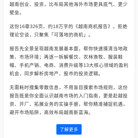
越南创业、投资，比布局其他海外市场更具底气、更少
壁垒。
这份16章326页、约18万字的《越南商机报告》，拒绝
理论空谈，只聚焦「可落地的商机」。
报告先全景呈现越南发展基本面，帮你快速摸清当地政
策、市场环境；再逐一拆解餐饮、农林渔牧、服装鞋
帽、手机产销、电商、消费升级等13大核心领域的盈利
机会，同步解析房地产、股市的投资逻辑。
无需耗时搜集零散信息，不用盲目摸索市场规则，这份
报告既是你全面认识越南市场的入门指南，更是赴越投
资、开厂、拓展业务的实操手册，帮你精准捕捉机遇，
避开市场陷阱，高效布局越南新蓝海。
了解更多