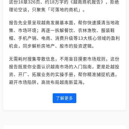
这份16章326页、约18万字的《越南商机报告》，拒绝
理论空谈，只聚焦「可落地的商机」。
报告先全景呈现越南发展基本面，帮你快速摸清当地政
策、市场环境；再逐一拆解餐饮、农林渔牧、服装鞋
帽、手机产销、电商、消费升级等13大核心领域的盈利
机会，同步解析房地产、股市的投资逻辑。
无需耗时搜集零散信息，不用盲目摸索市场规则，这份
报告既是你全面认识越南市场的入门指南，更是赴越投
资、开厂、拓展业务的实操手册，帮你精准捕捉机遇，
避开市场陷阱，高效布局越南新蓝海。
了解更多