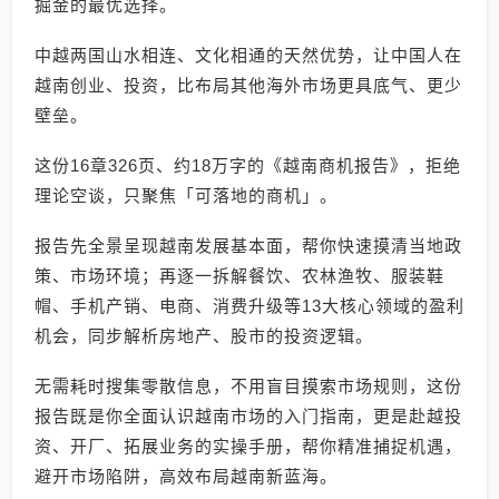
掘金的最优选择。
中越两国山水相连、文化相通的天然优势，让中国人在
越南创业、投资，比布局其他海外市场更具底气、更少
壁垒。
这份16章326页、约18万字的《越南商机报告》，拒绝
理论空谈，只聚焦「可落地的商机」。
报告先全景呈现越南发展基本面，帮你快速摸清当地政
策、市场环境；再逐一拆解餐饮、农林渔牧、服装鞋
帽、手机产销、电商、消费升级等13大核心领域的盈利
机会，同步解析房地产、股市的投资逻辑。
无需耗时搜集零散信息，不用盲目摸索市场规则，这份
报告既是你全面认识越南市场的入门指南，更是赴越投
资、开厂、拓展业务的实操手册，帮你精准捕捉机遇，
避开市场陷阱，高效布局越南新蓝海。