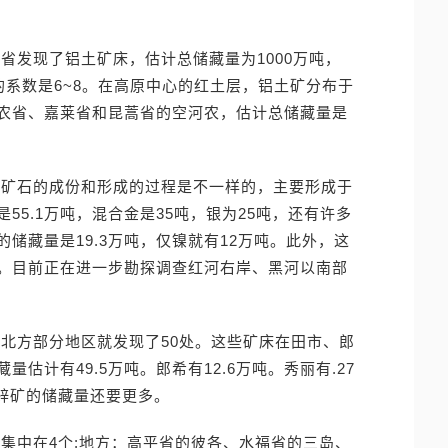
省发现了铝土矿床，估计总储藏量为1000万吨，
硅的系数是6~8。在高原中心的红土层，铝土矿分布于
农省、嘉莱省和昆蒿省的空河农，估计总储藏量是
种矿石的成份和形成的过程是不一样的，主要形成于
5.1万吨，混合金是35吨，银为25吨，还有许多
储藏量是19.3万吨，仅镍就有12万吨。此外，这
。目前正在进一步勘探调查红河右岸、黑河以南部
北方部分地区就发现了50处。这些矿床在田市、郎
估计有49.5万吨。郎希有12.6万吨。秀丽有.27
铅锌矿的储藏量还要更多。
集中在4个:地方：高平省的彼各、水福省的三岛、