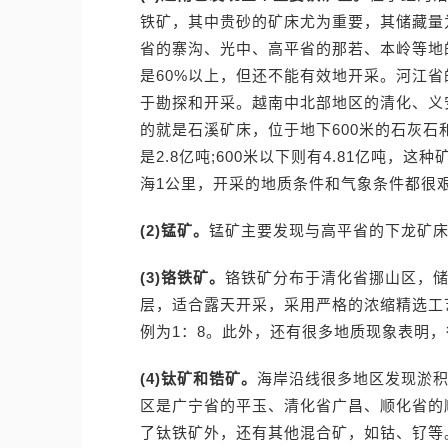
铁矿，其中贵砂的矿床尤为重要，其储藏量为1
省的寨沟、光中、高平省的那若、本岭等地的
是60%以上，但还不能有效地开采。河江省
于勘探和开采。越南中北部地区的清化、义
的就是石溪矿床，位于地下600米的石灰石
是2.8亿吨;600米以下则有4.81亿吨，
海1公里，开采的地质条件和气象条件都很
(2)锰矿。
锰矿主要发现与高平省的下龙矿
(3)铬铁矿。
铬铁矿分布于清化省挪山区，储
层，适合露天开采，采用严格的浓缩精选工
例为1：8。此外，还有很多地质现象表
(4)钛矿和锆矿。
海岸沿线很多地区发现淤积
区是广宁省的平玉、清化省广昌、顺化省的
了钛铁矿外，还有其他混合矿，如钴、钌等