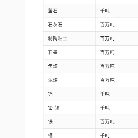
萤石
千吨
石灰石
百万吨
制陶粘土
百万吨
石墨
百万吨
焦煤
百万吨
泥煤
百万吨
钨
千吨
铅-锡
千吨
铁
百万吨
铜
千吨