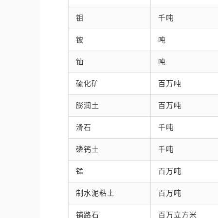
钼
千吨
铍
吨
铀
吨
硫化矿
百万吨
膨润土
百万吨
滑石
千吨
磷钙土
千吨
锰
百万吨
制水泥粘土
百万吨
铺路石
百万立方米