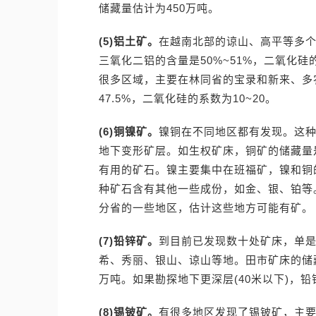
储藏量估计为450万吨。
(5)铝土矿。
在越南北部的谅山、高平等多个
三氧化二铝的含量是50%~51%，二氧化
很多区域，主要在林同省的宝录和新来、多
47.5%，二氧化硅的系数为10~20。
(6)铜镍矿。
镍铜在不同地区都有发现。这
地下变形矿层。如生权矿床，铜矿的储藏量是5
有用的矿石。镍主要集中在班福矿，镍和铜的
种矿石含有其他一些成份，如金、银、铂等
分省的一些地区，估计这些地方可能有矿。
(7)铅锌矿。
到目前已发现数十处矿床，单是
希、秀丽、银山、谅山等地。田市矿床的储藏量
万吨。如果勘探地下更深层(40米以下)，
(8)锡铍矿。
有很多地区发现了锡铍矿，主要