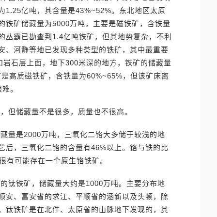
.25亿吨，其含量是43%~52%。东北地区太原
铁矿储藏量为5000万吨，主要是磁铁矿，含铁量
的丛霸已勘查到1.4亿吨铁矿，但其地势复杂，不利
安、河静等地已发现多种类型的铁矿，其中最重要
和岩石层上面，地下300米深的地方，铁矿的储藏量
这种矿是高质磁铁矿，含铁量为60%~65%，但该矿床离
艰难。
床，但储藏量不是很多，质量也不很高。
藏量是2000万吨，三氧化二铬大多储于较浅的地
艺后，三氧化二铬的含量有46%以上。铬与铁的比
明，很有可能存在一个原生铬铁矿。
的钛铁矿，储藏量大约是1000万吨。主要分布地
顺安、富安省的求江、平顺省的涵新以及头顿，除
。钛铁矿是在北件、太原省的山脉地下发现的，其