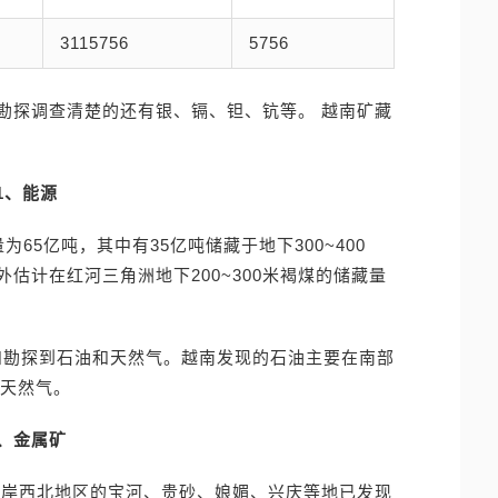
3115756
5756
勘探调查清楚的还有银、镉、钽、钪等。 越南矿藏
1、能源
为65亿吨，其中有35亿吨储藏于地下300~400
估计在红河三角洲地下200~300米褐煤的储藏量
和勘探到石油和天然气。越南发现的石油主要在南部
有天然气。
2、金属矿
沿岸西北地区的宝河、贵砂、娘媚、兴庆等地已发现