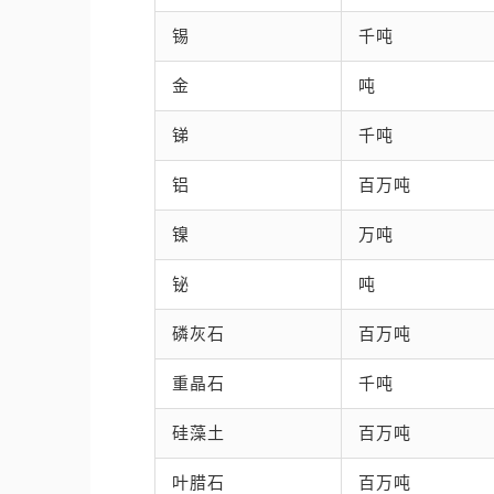
锡
千吨
金
吨
锑
千吨
铝
百万吨
镍
万吨
铋
吨
磷灰石
百万吨
重晶石
千吨
硅藻土
百万吨
叶腊石
百万吨