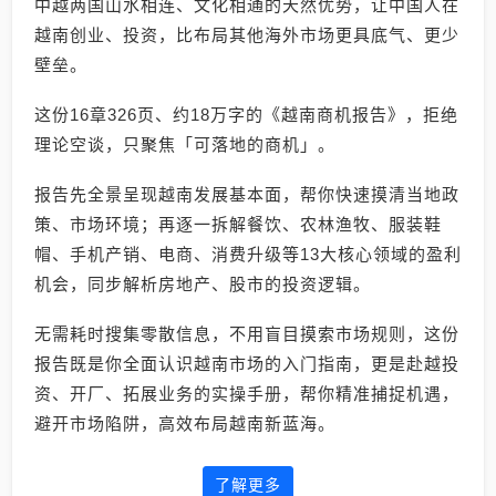
中越两国山水相连、文化相通的天然优势，让中国人在
越南创业、投资，比布局其他海外市场更具底气、更少
壁垒。
这份16章326页、约18万字的《越南商机报告》，拒绝
理论空谈，只聚焦「可落地的商机」。
报告先全景呈现越南发展基本面，帮你快速摸清当地政
策、市场环境；再逐一拆解餐饮、农林渔牧、服装鞋
帽、手机产销、电商、消费升级等13大核心领域的盈利
机会，同步解析房地产、股市的投资逻辑。
无需耗时搜集零散信息，不用盲目摸索市场规则，这份
报告既是你全面认识越南市场的入门指南，更是赴越投
资、开厂、拓展业务的实操手册，帮你精准捕捉机遇，
避开市场陷阱，高效布局越南新蓝海。
了解更多