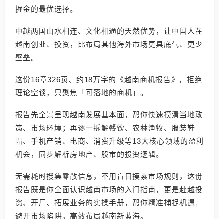
掘金的最优选择。
中越两国山水相连、文化相通的天然优势，让中国人在
越南创业、投资，比布局其他海外市场更具底气、更少
壁垒。
这份16章326页、约18万字的《越南商机报告》，拒绝
理论空谈，只聚焦「可落地的商机」。
报告先全景呈现越南发展基本面，帮你快速摸清当地政
策、市场环境；再逐一拆解餐饮、农林渔牧、服装鞋
帽、手机产销、电商、消费升级等13大核心领域的盈利
机会，同步解析房地产、股市的投资逻辑。
无需耗时搜集零散信息，不用盲目摸索市场规则，这份
报告既是你全面认识越南市场的入门指南，更是赴越投
资、开厂、拓展业务的实操手册，帮你精准捕捉机遇，
避开市场陷阱，高效布局越南新蓝海。