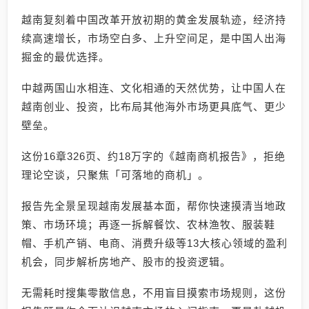
越南复刻着中国改革开放初期的黄金发展轨迹，经济持
续高速增长，市场空白多、上升空间足，是中国人出海
掘金的最优选择。
中越两国山水相连、文化相通的天然优势，让中国人在
越南创业、投资，比布局其他海外市场更具底气、更少
壁垒。
这份16章326页、约18万字的《越南商机报告》，拒绝
理论空谈，只聚焦「可落地的商机」。
报告先全景呈现越南发展基本面，帮你快速摸清当地政
策、市场环境；再逐一拆解餐饮、农林渔牧、服装鞋
帽、手机产销、电商、消费升级等13大核心领域的盈利
机会，同步解析房地产、股市的投资逻辑。
无需耗时搜集零散信息，不用盲目摸索市场规则，这份