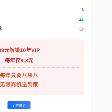
脉
88元解锁10年VIP
每年仅8.8元
每年只要八块八
无限商机送到家
了解更多