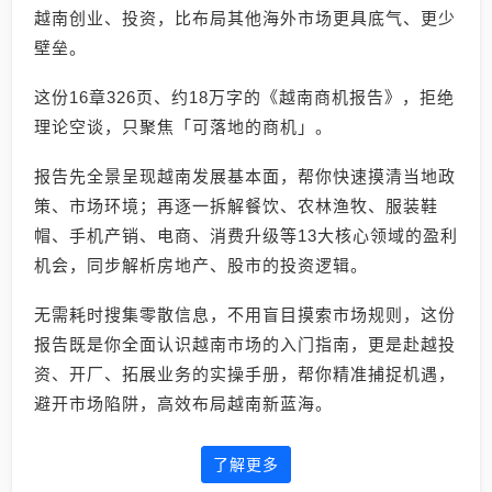
越南创业、投资，比布局其他海外市场更具底气、更少
壁垒。
这份16章326页、约18万字的《越南商机报告》，拒绝
理论空谈，只聚焦「可落地的商机」。
报告先全景呈现越南发展基本面，帮你快速摸清当地政
策、市场环境；再逐一拆解餐饮、农林渔牧、服装鞋
帽、手机产销、电商、消费升级等13大核心领域的盈利
机会，同步解析房地产、股市的投资逻辑。
无需耗时搜集零散信息，不用盲目摸索市场规则，这份
报告既是你全面认识越南市场的入门指南，更是赴越投
资、开厂、拓展业务的实操手册，帮你精准捕捉机遇，
避开市场陷阱，高效布局越南新蓝海。
了解更多