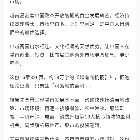
市场。
越南复刻着中国改革开放初期的黄金发展轨迹，经济持
续高速增长，市场空白多、上升空间足，是中国人出海
掘金的最优选择。
中越两国山水相连、文化相通的天然优势，让中国人在
越南创业、投资，比布局其他海外市场更具底气、更少
壁垒。
这份16章326页、约18万字的《越南商机报告》，拒绝
理论空谈，只聚焦「可落地的商机」。
报告先全景呈现越南发展基本面，帮你快速摸清当地政
策、市场环境；再逐一拆解餐饮、农林渔牧、服装鞋
帽、手机产销、电商、消费升级等13大核心领域的盈利
机会，同步解析房地产、股市的投资逻辑。
无需耗时搜集零散信息，不用盲目摸索市场规则，这份