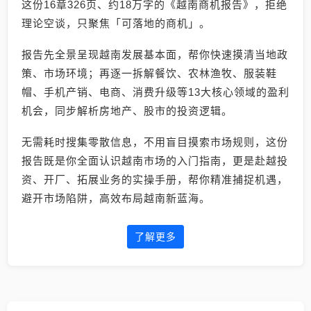
这份16章326页、约18万字的《越南商机报告》，拒绝
理论空谈，只聚焦「可落地的商机」。
报告先全景呈现越南发展基本面，帮你快速摸清当地政
策、市场环境；再逐一拆解餐饮、农林渔牧、服装鞋
帽、手机产销、电商、消费升级等13大核心领域的盈利
机会，同步解析房地产、股市的投资逻辑。
无需耗时搜集零散信息，不用盲目摸索市场规则，这份
报告既是你全面认识越南市场的入门指南，更是赴越投
资、开厂、拓展业务的实操手册，帮你精准捕捉机遇，
避开市场陷阱，高效布局越南新蓝海。
了解更多