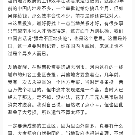
越南地方政府的工作效率在我看来是很低的，就跟20年
前的中国内地差不多，一个审批能给你搞几个月，但如
果你给钱，那么效率会快不少，前提是你还得找对人。
来这里投资，最好得找上一点当地关系才好，有很多事
只有越南本地人才能搞得定，这方面千万别执拗，我们
中国古话说“强龙不压地头蛇”，也是这个意思。这里是外
国，这一点要时刻记着，你在国内再威风，来这里也不
过是个异乡人而已。
友情提醒，在越南投资要选胡志明市、河内这样的一线
城市的知名工业区去投，其他地方要悠着点。几年前，
我有一次去永福省的一个地方考察，当时是准备投一两
百万做个项目的，但中途才发现这是一个套。当时人已
经去了那边，走不掉，没办法，花了几千元人民币破财
消灾才脱身。我对自己说，虽然吃了点小亏，但也因此
避免了大亏损，所以运气不算太坏了。
一定要选成熟的工业区，因为里面外商多，真要有什么
事，大家都会自然抱团的，当地政府也得讲道理，不然