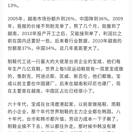
13%。
2005年，越南市场份额升到26%，中国降到36%。2009
年，我报的价接不到耐克单了，熬了几个月，就搬到了
越南，2010年投产开工之后，又能接到单了，利润比之
前在国内还要好一些。后来看行业数据，2010年越南的
份额是37%，中国34%。这几年差距更大了。
制鞋代工这一行最大的大佬是台资企业的宝成，他们每
年生产几亿双鞋，世界上每5双运动鞋就有一双是宝成做
的，像耐克、阿迪达斯、匡威、新百伦，他们都做。宝
成以前主要在中国建厂，后来在越南和印尼也建厂，现
在主要是在越南，中国区占比已经很小了。
六十年代，宝成在台湾鹿港起家，以前是做拖鞋、雨鞋
的小企业，那个年代世界制鞋的主力企业都在韩国。八
十年代，台币和韩币都升值，劳动力成本一下子飙了，
制鞋业搞不下去，所以都往外走。那时候中韩没有建