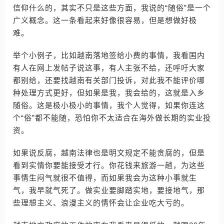
信仰什么的，其实不只是这些方面，我说的“随俗”是一个
广义概念。这一条看起来好像很容易，但是想做好极
难。
举个小例子，比如越南落地签给小费的事情，我看国内
有人在网上发帖子说这事，有人主张不给，还呼吁大家
都别给，还要找越南有关部门投诉，对此我不能评价哪
种处理方式更好，但如果是我，我会给的，这就是入乡
随俗。这是极小极小的事情，我个人觉得，如果你连这
个“俗”都不能随，恐怕你不太适合在海外做长期的实业投
资。
如果说反腐，越南法律也是明文规定不能贪腐的，但是
看到实情你要能接受才行。你花钱来旅游一趟，为这些
事情生闷气就很不值得，而如果我会为这种小事就生
气，我早就气死了。做实业要脚踏实地，要接地气，那
些理想主义、浪漫主义的情怀会让企业吃大亏的。