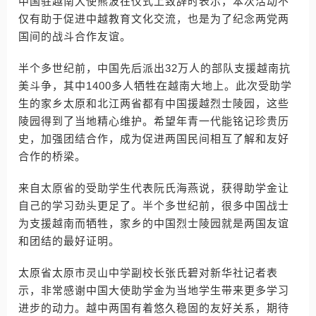
中国驻越南大使熊波在仪式上致辞时表示，本次活动不
仅有助于促进中越教育文化交流，也是为了纪念两党两
国间的战斗合作友谊。
半个多世纪前，中国先后派出32万人的部队支援越南抗
美斗争，其中1400多人牺牲在越南大地上。此次受助学
生的家乡太原和北江两省都有中国援越烈士陵园，这些
陵园得到了当地精心维护。希望年青一代能铭记珍贵历
史，加强团结合作，成为促进两国民间相互了解和友好
合作的桥梁。
来自太原省的受助学生代表阮氏海燕说，获得助学金让
自己的学习劲头更足了。半个多世纪前，很多中国战士
为支援越南而牺牲，家乡的中国烈士陵园就是两国友谊
和团结的最好证明。
太原省太原市灵山中学副校长张氏碧对新华社记者表
示，非常感谢中国大使助学金为当地学生带来更多学习
进步的动力。越中两国有着悠久稳固的友好关系，期待