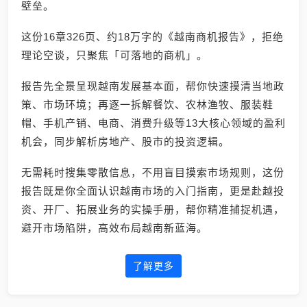
壁垒。
这份16章326页、约18万字的《越南商机报告》，拒绝
理论空谈，只聚焦「可落地的商机」。
报告先全景呈现越南发展基本面，帮你快速摸清当地政
策、市场环境；再逐一拆解餐饮、农林渔牧、服装鞋
帽、手机产销、电商、消费升级等13大核心领域的盈利
机会，同步解析房地产、股市的投资逻辑。
无需耗时搜集零散信息，不用盲目摸索市场规则，这份
报告既是你全面认识越南市场的入门指南，更是赴越投
资、开厂、拓展业务的实操手册，帮你精准捕捉机遇，
避开市场陷阱，高效布局越南新蓝海。
了解更多