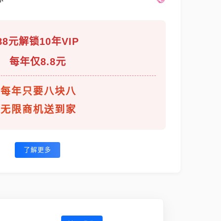
88元解锁10年VIP
每年仅8.8元
每年只要八块八
无限商机送到家
了解更多