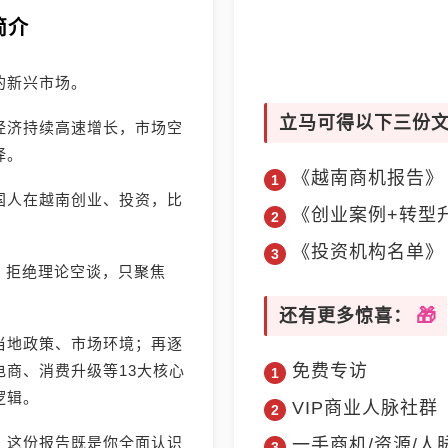
简介
的新兴市场。
立马可得以下三份
经济持续高速增长，市场空
择。
《越南商机报告》
国人在越南创业、投资，比
《创业案例+转型
《投资机构名单》
》，拒绝理论空谈，只聚焦
还有更多惊喜：
当地政策、市场环境；再逐
免费专访
商、消费升级等13大核心
逻辑。
VIP商业人脉社群
，这份报告既是你全面认识
一手商机/资源/人