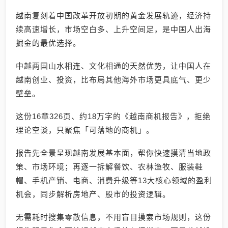
越南复刻着中国改革开放初期的黄金发展轨迹，经济持
续高速增长，市场空白多、上升空间足，是中国人出海
掘金的最优选择。
中越两国山水相连、文化相通的天然优势，让中国人在
越南创业、投资，比布局其他海外市场更具底气、更少
壁垒。
这份16章326页、约18万字的《越南商机报告》，拒绝
理论空谈，只聚焦「可落地的商机」。
报告先全景呈现越南发展基本面，帮你快速摸清当地政
策、市场环境；再逐一拆解餐饮、农林渔牧、服装鞋
帽、手机产销、电商、消费升级等13大核心领域的盈利
机会，同步解析房地产、股市的投资逻辑。
无需耗时搜集零散信息，不用盲目摸索市场规则，这份