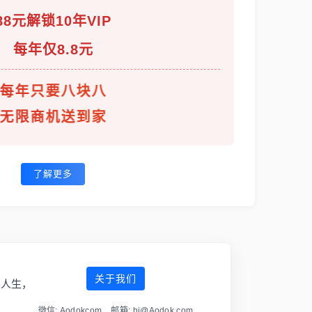
88元解锁10年VIP
每年仅8.8元
每年只要八块八
无限商机送到家
了解更多
关于我们
傲人生，
微信: Aodokcom 邮箱: hi@Aodok.com