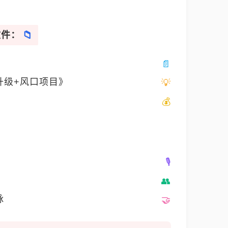
文件：
升级+风口项目》
脉