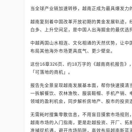
当全球产业链加速转移，越南正成为最具爆发力
越南复刻着中国改革开放初期的黄金发展轨迹，
白多、上升空间足，是中国人出海掘金的最优选
中越两国山水相连、文化相通的天然优势，让中
布局其他海外市场更具底气、更少壁垒。
这份16章326页、约18万字的《越南商机报告
「可落地的商机」。
报告先全景呈现越南发展基本面，帮你快速摸清
一拆解餐饮、农林渔牧、服装鞋帽、手机产销、电
领域的盈利机会，同步解析房地产、股市的投资
无需耗时搜集零散信息，不用盲目摸索市场规则
越南市场的入门指南，更是赴越投资、开厂、拓
准捕捉机遇，避开市场陷阱，高效布局越南新蓝