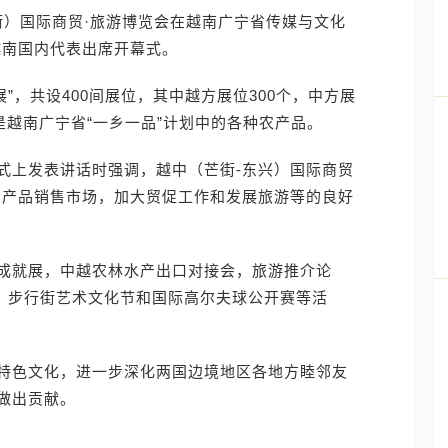
兴-芒街）国际商贸·旅游博览会在越南广宁省传媒与文化
名越南国内代表出席开幕式。
”，共设400间展位，其中越方展位300个，中方展
是越南广宁省“一乡一品”计划中的各种农产品。
式上发表讲话时强调，越中（芒街-东兴）国际商贸
大产品销售市场，加大贸促工作和发展旅游等的良好
成就展，中越农林水产出口对接会，旅游推介论
动、步行街艺术文化节和国际高尔夫球公开赛等活
特色文化，进一步深化两国边境地区各地方睦邻友
做出贡献。