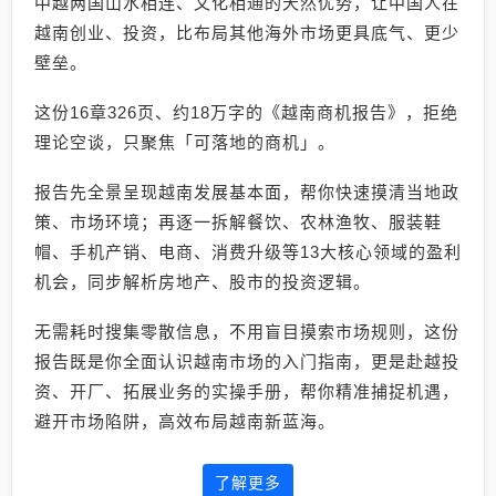
中越两国山水相连、文化相通的天然优势，让中国人在
越南创业、投资，比布局其他海外市场更具底气、更少
壁垒。
这份16章326页、约18万字的《越南商机报告》，拒绝
理论空谈，只聚焦「可落地的商机」。
报告先全景呈现越南发展基本面，帮你快速摸清当地政
策、市场环境；再逐一拆解餐饮、农林渔牧、服装鞋
帽、手机产销、电商、消费升级等13大核心领域的盈利
机会，同步解析房地产、股市的投资逻辑。
无需耗时搜集零散信息，不用盲目摸索市场规则，这份
报告既是你全面认识越南市场的入门指南，更是赴越投
资、开厂、拓展业务的实操手册，帮你精准捕捉机遇，
避开市场陷阱，高效布局越南新蓝海。
了解更多