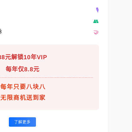
脉
88元解锁10年VIP
每年仅8.8元
每年只要八块八
无限商机送到家
了解更多