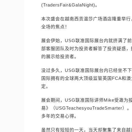
(TradersFair&GalaNight)。
本次盛会在越南西贡温莎广场酒店隆重举行
全场的焦点！
展会伊始，USG联准国际展台内就挤满了
部客服团队及时为投资者解答了投资疑惑，
的展示给投资者。
没过多久，USG联准国际展台内已经坐不下
国际拥有的全球两大顶级监管英国FCA和澳
定。
展会期间，USG联准国际讲师Mike受邀
易》（USGTeachesyouTradeSma
多年的交易心得。
虽然只有短短的一天，当天却聚集了来自越