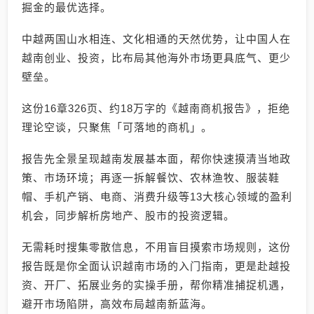
掘金的最优选择。
中越两国山水相连、文化相通的天然优势，让中国人在
越南创业、投资，比布局其他海外市场更具底气、更少
壁垒。
这份16章326页、约18万字的《越南商机报告》，拒绝
理论空谈，只聚焦「可落地的商机」。
报告先全景呈现越南发展基本面，帮你快速摸清当地政
策、市场环境；再逐一拆解餐饮、农林渔牧、服装鞋
帽、手机产销、电商、消费升级等13大核心领域的盈利
机会，同步解析房地产、股市的投资逻辑。
无需耗时搜集零散信息，不用盲目摸索市场规则，这份
报告既是你全面认识越南市场的入门指南，更是赴越投
资、开厂、拓展业务的实操手册，帮你精准捕捉机遇，
避开市场陷阱，高效布局越南新蓝海。