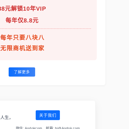
88元解锁10年VIP
每年仅8.8元
每年只要八块八
无限商机送到家
了解更多
关于我们
傲人生，
微信: Aodokcom 邮箱: hi@Aodok.com