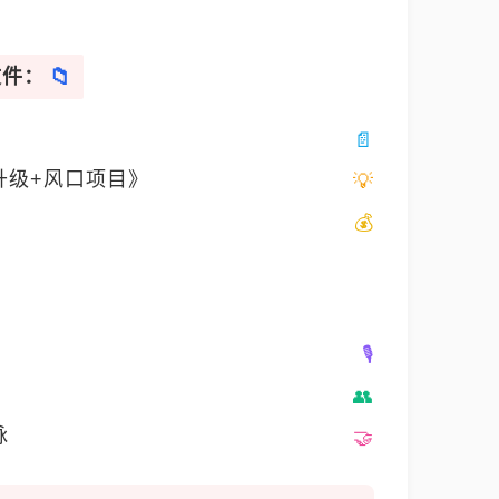
文件：
升级+风口项目》
脉