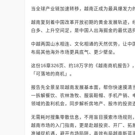
当全球产业链加速转移，越南正成为最具爆发力
越南复刻着中国改革开放初期的黄金发展轨迹，
白多、上升空间足，是中国人出海掘金的最优选
中越两国山水相连、文化相通的天然优势，让中
布局其他海外市场更具底气、更少壁垒。
这份16章326页、约18万字的《越南商机报告
「可落地的商机」。
报告先全景呈现越南发展基本面，帮你快速摸清
一拆解餐饮、农林渔牧、服装鞋帽、手机产销、电
领域的盈利机会，同步解析房地产、股市的投资
无需耗时搜集零散信息，不用盲目摸索市场规则
越南市场的入门指南，更是赴越投资、开厂、拓
准捕捉机遇，避开市场陷阱，高效布局越南新蓝