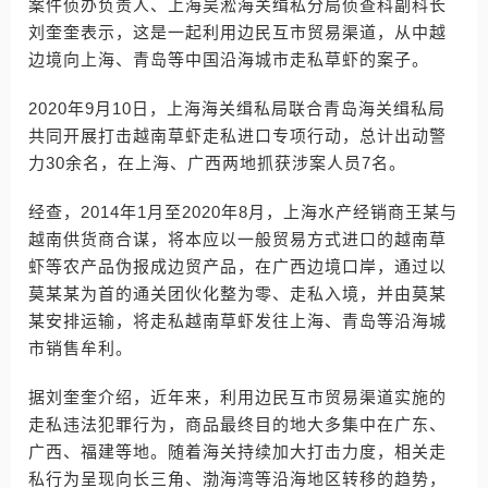
案件侦办负责人、上海吴淞海关缉私分局侦查科副科长
刘奎奎表示，这是一起利用边民互市贸易渠道，从中越
边境向上海、青岛等中国沿海城市走私草虾的案子。
2020年9月10日，上海海关缉私局联合青岛海关缉私局
共同开展打击越南草虾走私进口专项行动，总计出动警
力30余名，在上海、广西两地抓获涉案人员7名。
经查，2014年1月至2020年8月，上海水产经销商王某与
越南供货商合谋，将本应以一般贸易方式进口的越南草
虾等农产品伪报成边贸产品，在广西边境口岸，通过以
莫某某为首的通关团伙化整为零、走私入境，并由莫某
某安排运输，将走私越南草虾发往上海、青岛等沿海城
市销售牟利。
据刘奎奎介绍，近年来，利用边民互市贸易渠道实施的
走私违法犯罪行为，商品最终目的地大多集中在广东、
广西、福建等地。随着海关持续加大打击力度，相关走
私行为呈现向长三角、渤海湾等沿海地区转移的趋势，