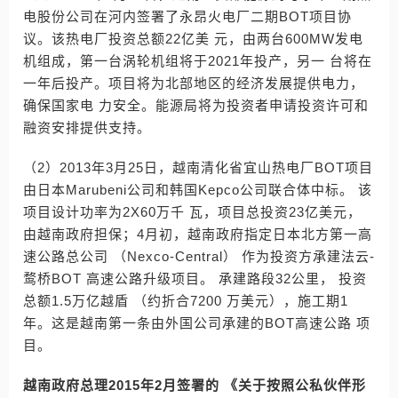
电股份公司在河内签署了永昂火电厂二期BOT项目协
议。该热电厂投资总额22亿美 元，由两台600MW发电
机组成，第一台涡轮机组将于2021年投产，另一 台将在
一年后投产。项目将为北部地区的经济发展提供电力，
确保国家电 力安全。能源局将为投资者申请投资许可和
融资安排提供支持。
（2）2013年3月25日，越南清化省宜山热电厂BOT项目
由日本Marubeni公司和韩国Kepco公司联合体中标。 该
项目设计功率为2X60万千 瓦，项目总投资23亿美元，
由越南政府担保；4月初，越南政府指定日本北方第一高
速公路总公司 （Nexco-Central） 作为投资方承建法云-
鹜桥BOT 高速公路升级项目。 承建路段32公里， 投资
总额1.5万亿越盾 （约折合7200 万美元），施工期1
年。这是越南第一条由外国公司承建的BOT高速公路 项
目。
越南政府总理2015年2月签署的 《关于按照公私伙伴形