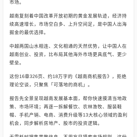
市场。
越南复刻着中国改革开放初期的黄金发展轨迹，经济持
续高速增长，市场空白多、上升空间足，是中国人出海
掘金的最优选择。
中越两国山水相连、文化相通的天然优势，让中国人在
越南创业、投资，比布局其他海外市场更具底气、更少
壁垒。
这份16章326页、约18万字的《越南商机报告》，拒绝
理论空谈，只聚焦「可落地的商机」。
报告先全景呈现越南发展基本面，帮你快速摸清当地政
策、市场环境；再逐一拆解餐饮、农林渔牧、服装鞋
帽、手机产销、电商、消费升级等13大核心领域的盈利
机会，同步解析房地产、股市的投资逻辑。
无需耗时搜集零散信息，不用盲目摸索市场规则，这份