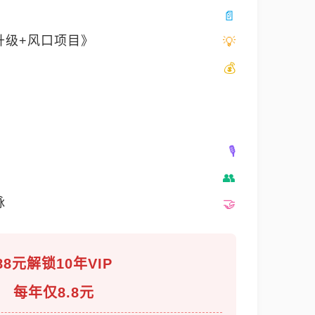
升级+风口项目》
脉
88元解锁10年VIP
每年仅8.8元