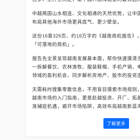
中越两国山水相连、文化相通的天然优势，让中
布局其他海外市场更具底气、更少壁垒。
这份16章326页、约18万字的《越南商机报告
「可落地的商机」。
报告先全景呈现越南发展基本面，帮你快速摸清
一拆解餐饮、农林渔牧、服装鞋帽、手机产销、电
领域的盈利机会，同步解析房地产、股市的投资
无需耗时搜集零散信息，不用盲目摸索市场规则
越南市场的入门指南，更是赴越投资、开厂、拓
准捕捉机遇，避开市场陷阱，高效布局越南新蓝
了解更多