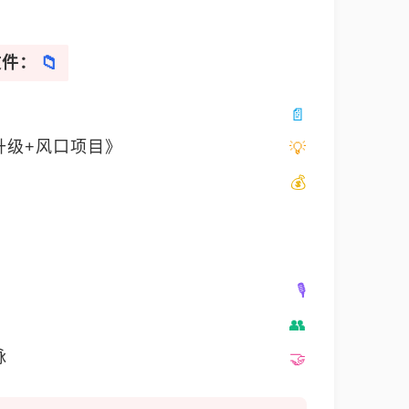
文件：
升级+风口项目》
脉