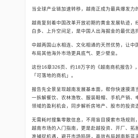
当全球产业链加速转移，越南正成为最具爆发力
越南复刻着中国改革开放初期的黄金发展轨迹，
白多、上升空间足，是中国人出海掘金的最优选
中越两国山水相连、文化相通的天然优势，让中
布局其他海外市场更具底气、更少壁垒。
这份16章326页、约18万字的《越南商机报告
「可落地的商机」。
报告先全景呈现越南发展基本面，帮你快速摸清
一拆解餐饮、农林渔牧、服装鞋帽、手机产销、电
领域的盈利机会，同步解析房地产、股市的投资
无需耗时搜集零散信息，不用盲目摸索市场规则
越南市场的入门指南，更是赴越投资、开厂、拓
准捕捉机遇，避开市场陷阱，高效布局越南新蓝