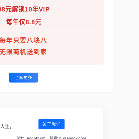
88元解锁10年VIP
每年仅8.8元
每年只要八块八
无限商机送到家
了解更多
关于我们
傲人生，
微信: Aodokcom 邮箱: hi@Aodok.com