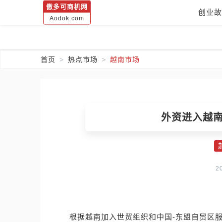
傲多可商机网
创业故
Aodok.com
首页
热点市场
越南市场
外资进入越
2
根据越南加入世贸组织和中国-东盟自贸区