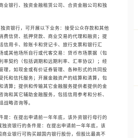
资商业银行、独资金融租赁公司、合资金融公司和独
设立独资银行，可开展以下业务：接受公众存款和其他
消费信贷、抵押贷款、商业交易的代理和融资；提
括信用卡、赊账卡和贷记卡、旅行支票和银行汇
场或其他场所自行或代客交易：贷币市场票据（包
利率契约（包括调期和远期利率、汇率协议）；经
管理，如现金或有价证券管理、各种形式的共同投
受托和信托服务；开展金融资产的结算和清算，包
和清算；提供和传输其它金融服务提供者提供的金
咨询和其它辅助金融服务，包括信用参考和分析、
组战略咨询等。
件是：在提出申请前一年年底，该外资银行母行的
行或独资银行的条件是：在提出申请前一年年底，该
外国商业银行可购买越国内银行股份，但股比最高不