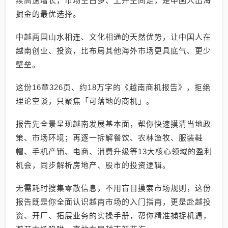
续高速增长，市场空白多、上升空间足，是中国人出海
掘金的最优选择。
中越两国山水相连、文化相通的天然优势，让中国人在
越南创业、投资，比布局其他海外市场更具底气、更少
壁垒。
这份16章326页、约18万字的《越南商机报告》，拒绝
理论空谈，只聚焦「可落地的商机」。
报告先全景呈现越南发展基本面，帮你快速摸清当地政
策、市场环境；再逐一拆解餐饮、农林渔牧、服装鞋
帽、手机产销、电商、消费升级等13大核心领域的盈利
机会，同步解析房地产、股市的投资逻辑。
无需耗时搜集零散信息，不用盲目摸索市场规则，这份
报告既是你全面认识越南市场的入门指南，更是赴越投
资、开厂、拓展业务的实操手册，帮你精准捕捉机遇，