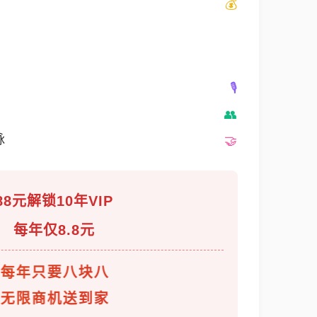
脉
88元解锁10年VIP
每年仅8.8元
每年只要八块八
无限商机送到家