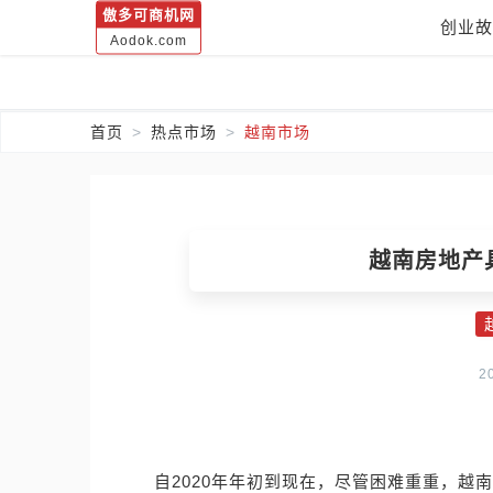
傲多可商机网
创业故
Aodok.com
首页
热点市场
越南市场
越南房地产
2
自2020年年初到现在，尽管困难重重，越