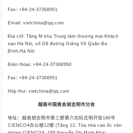
Fax: +84-24-37368951
Email: vietchina@qq.com
Địa chỉ: Tầng M khu Trung tâm thương mại Khách
sạn Hà Nội, số D8 đường Giảng Võ Quận Ba
Đình,Hà Nội
Điện thoại: +84-24-37368950
Fax: +84-24-37368951
Hộp thư: vietchina@qq.com
越南中国商会胡志明市分会
地址：越南胡志明市第三郡第六坊阮氏明开街180号
CIENCO4办公楼12楼 (Tầng 12, Tòa nhà cao ốc văn
phòng CIENCO4, 180 Nguyễn Thị Minh Khai,