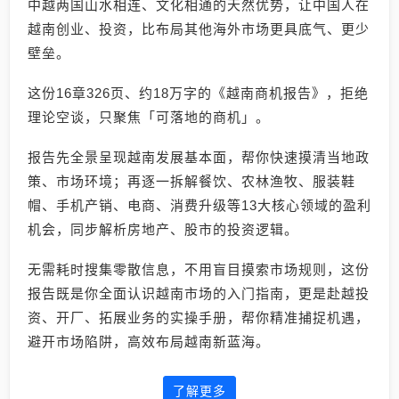
中越两国山水相连、文化相通的天然优势，让中国人在
越南创业、投资，比布局其他海外市场更具底气、更少
壁垒。
这份16章326页、约18万字的《越南商机报告》，拒绝
理论空谈，只聚焦「可落地的商机」。
报告先全景呈现越南发展基本面，帮你快速摸清当地政
策、市场环境；再逐一拆解餐饮、农林渔牧、服装鞋
帽、手机产销、电商、消费升级等13大核心领域的盈利
机会，同步解析房地产、股市的投资逻辑。
无需耗时搜集零散信息，不用盲目摸索市场规则，这份
报告既是你全面认识越南市场的入门指南，更是赴越投
资、开厂、拓展业务的实操手册，帮你精准捕捉机遇，
避开市场陷阱，高效布局越南新蓝海。
了解更多