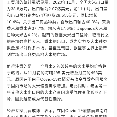
工贸部的统计数据显示，2020年11月，全国大米出口量
为38.8万吨，出口额为2.07亿美元；前11个月，出口量
和出口额分别为574万吨及28.5亿美元，同比增长
10.4%。关于出口商品种类，百米出口额占40.3%，茉莉
香米和香米占37.7%，糯米占17.6％；Japonica大米和
日种大米占4.2％。越南的低挡大米出口猛降，取而代之
的是加强高档大米、香米的出口，成为实力及大米种类
数量足以对许多市场，甚至是韩国、欧盟等世界上最苛
刻市场出口各类高档大米的市场。
值得注意的是，一个月来5 ％破碎率的大米平均价格趋
于略增，从11月初的每吨495 美元增至月底的498美
元。原因在于由于Covid-19疫情复杂演变导致各国服务
于国内市场的大米储备需求增加。与此同时，泰国等一
些其他大米出口国的大米产量因遭受气候变化影响而下
降，因此越南成为代替性选择。
经济专家武智成博士表示，在因Covid-19疫情而越南许