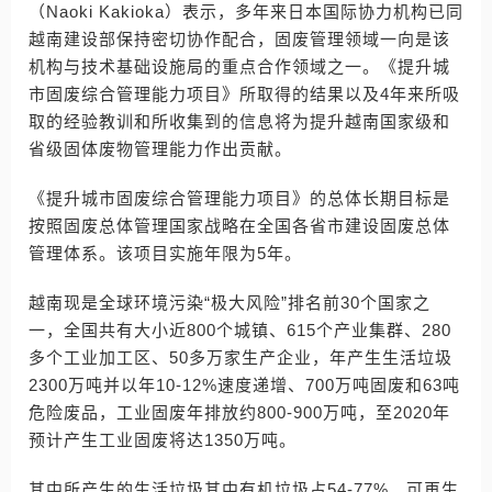
（Naoki Kakioka）表示，多年来日本国际协力机构已同
越南建设部保持密切协作配合，固废管理领域一向是该
机构与技术基础设施局的重点合作领域之一。《提升城
市固废综合管理能力项目》所取得的结果以及4年来所吸
取的经验教训和所收集到的信息将为提升越南国家级和
省级固体废物管理能力作出贡献。
《提升城市固废综合管理能力项目》的总体长期目标是
按照固废总体管理国家战略在全国各省市建设固废总体
管理体系。该项目实施年限为5年。
越南现是全球环境污染“极大风险”排名前30个国家之
一，全国共有大小近800个城镇、615个产业集群、280
多个工业加工区、50多万家生产企业，年产生生活垃圾
2300万吨并以年10-12%速度递增、700万吨固废和63吨
危险废品，工业固废年排放约800-900万吨，至2020年
预计产生工业固废将达1350万吨。
其中所产生的生活垃圾其中有机垃圾占54-77%、可再生