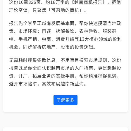
这份16章326页、约18万字的《越南商机报告》，拒绝
理论空谈，只聚焦「可落地的商机」。
报告先全景呈现越南发展基本面，帮你快速摸清当地政
策、市场环境；再逐一拆解餐饮、农林渔牧、服装鞋
帽、手机产销、电商、消费升级等13大核心领域的盈利
机会，同步解析房地产、股市的投资逻辑。
无需耗时搜集零散信息，不用盲目摸索市场规则，这份
报告既是你全面认识越南市场的入门指南，更是赴越投
资、开厂、拓展业务的实操手册，帮你精准捕捉机遇，
避开市场陷阱，高效布局越南新蓝海。
了解更多