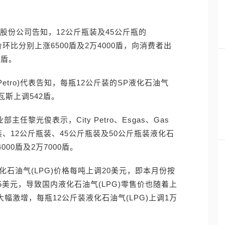
 经营股份公司告知，12公斤瓶装及45公斤瓶的
)零售价环比分别上涨6500盾及2万4000盾，向消费者出
0盾。
Petro)代表告知，每瓶12公斤装的SP液化石油气
瓦斯上调542盾。
业部主任黎光俊表示，City Petro、Esgas、Gas
斤瓶装、12公斤瓶装、45公斤瓶装及50公斤瓶装液化石
4000盾及2万7000盾。
石油气(LPG)价格每吨上调20美元，即本月份按
55美元，导致国内液化石油气(LPG)零售价也随着上
大幅激增，每瓶12公斤装液化石油气(LPG)上调1万