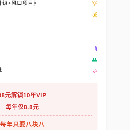
升级+风口项目》
脉
88元解锁10年VIP
每年仅8.8元
每年只要八块八