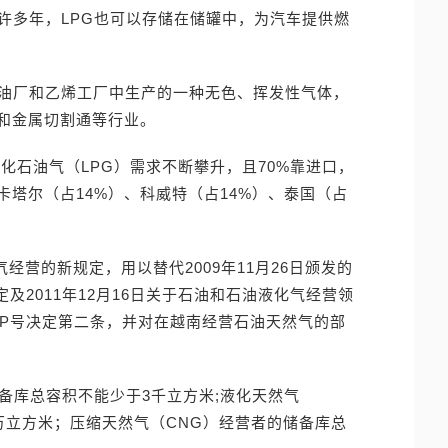
许多年，LPG也可以存储在储罐中，为汽车提供燃
炼油厂和乙烯工厂中生产的一种无色、挥发性气体，
和金属切割通等行业。
化石油气（LPG）需求不断攀升，且70%靠进口，
卡塔尔（占14%）、科威特（占14%）、泰国（占
气经营的新规定，用以替代2009年11月26日颁发的
号决定及2011年12月16日关于石油和石油液化气经营领
D-CP号决定第二条，并对在越南经营石油天然气的部
备库总容积不能少于3千立方米;液化天然气
万立方米；压缩天然气（CNG）经营者的储备库总