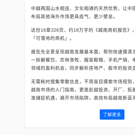
中越两国山水相连、文化相通的天然优势，让中
布局其他海外市场更具底气、更少壁垒。
这份16章326页、约18万字的《越南商机报告
「可落地的商机」。
报告先全景呈现越南发展基本面，帮你快速摸清
一拆解餐饮、农林渔牧、服装鞋帽、手机产销、电
领域的盈利机会，同步解析房地产、股市的投资
无需耗时搜集零散信息，不用盲目摸索市场规则
越南市场的入门指南，更是赴越投资、开厂、拓
准捕捉机遇，避开市场陷阱，高效布局越南新蓝
了解更多