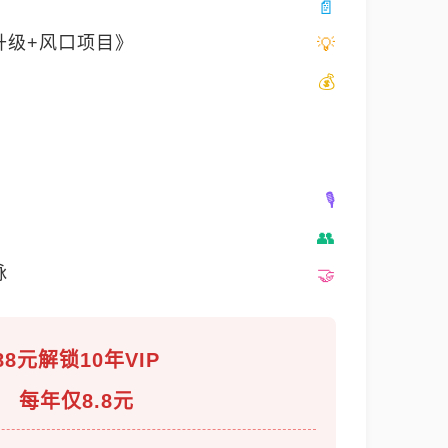
升级+风口项目》
脉
88元解锁10年VIP
每年仅8.8元