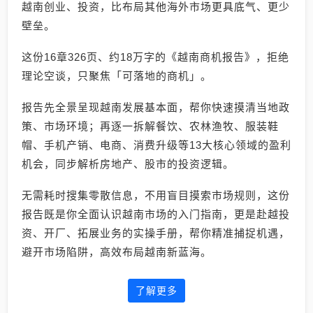
越南创业、投资，比布局其他海外市场更具底气、更少
壁垒。
这份16章326页、约18万字的《越南商机报告》，拒绝
理论空谈，只聚焦「可落地的商机」。
报告先全景呈现越南发展基本面，帮你快速摸清当地政
策、市场环境；再逐一拆解餐饮、农林渔牧、服装鞋
帽、手机产销、电商、消费升级等13大核心领域的盈利
机会，同步解析房地产、股市的投资逻辑。
无需耗时搜集零散信息，不用盲目摸索市场规则，这份
报告既是你全面认识越南市场的入门指南，更是赴越投
资、开厂、拓展业务的实操手册，帮你精准捕捉机遇，
避开市场陷阱，高效布局越南新蓝海。
了解更多