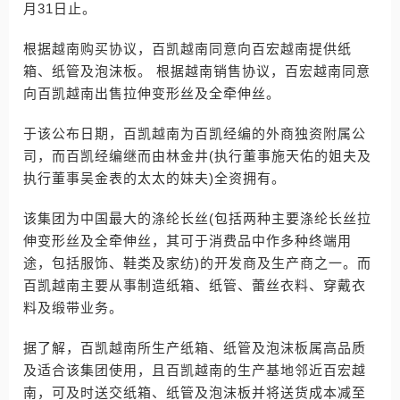
月31日止。
根据越南购买协议，百凯越南同意向百宏越南提供纸
箱、纸管及泡沫板。 根据越南销售协议，百宏越南同意
向百凯越南出售拉伸变形丝及全牵伸丝。
于该公布日期，百凯越南为百凯经编的外商独资附属公
司，而百凯经编继而由林金井(执行董事施天佑的姐夫及
执行董事吴金表的太太的妹夫)全资拥有。
该集团为中国最大的涤纶长丝(包括两种主要涤纶长丝拉
伸变形丝及全牵伸丝，其可于消费品中作多种终端用
途，包括服饰、鞋类及家纺)的开发商及生产商之一。而
百凯越南主要从事制造纸箱、纸管、蕾丝衣料、穿戴衣
料及缎带业务。
据了解，百凯越南所生产纸箱、纸管及泡沫板属高品质
及适合该集团使用，且百凯越南的生产基地邻近百宏越
南，可及时送交纸箱、纸管及泡沫板并将送货成本减至