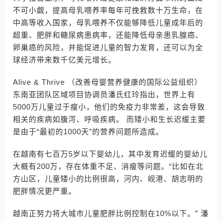
不可小觑，提高母乳喂养率每年可挽救数十万生命，在
中高等收入国家，母乳喂养不仅能够降低儿童成年后的
超重、肥胖和糖尿病患病率，还能降低母亲患乳腺癌、
卵巢癌的风险，并能促进儿童的智力发育，还可以为全
球经济带来数千亿美元增长。
Alive & Thrive （改善母婴营养健康的国际公益组织）
东南亚团队区域项目协调员潘氏红玲指出，世界上有
5000万儿童过于瘦小，他们的免疫力非常差，这会导致
相关的疾病如腹泻、呼吸疾病。 而矮小和生长迟缓主要
是由于“最初的1000天”的营养问题所造成。
在越南有七百万5岁以下婴幼儿，其中发育迟缓的婴幼儿
大概有200万，存在体重不足、消瘦等问题。“比如在北
方山区，儿童矮小的比例很高，河内、岘港、胡志明的
肥胖情况更严重。
越南正努力将大城市儿童肥胖比例控制在10%以下。” 潘