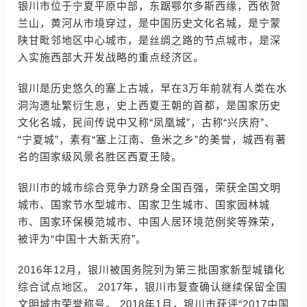
银川市位于宁夏平原中部，东踞鄂尔多斯西缘，西依贺
兰山，黄河从市境穿过，是中国历史文化名城，是宁蒙
陕甘毗邻地区中心城市，是丝绸之路的节点城市，是深
入实施西部大开发战略的重点经济区。
银川是历史悠久的塞上古城，早在3万年前就有人类在水
洞沟遗址繁衍生息，史上西夏王朝的首都，是国家历史
文化名城，民间传说中又称“凤凰城”，古称“兴庆府”、
“宁夏城”，素有“塞上江南、鱼米之乡”的美誉，城西有著
名的国家级风景名胜区西夏王陵。
银川市的城市综合竞争力跻身全国百强，荣获全国文明
城市、国家节水型城市、国家卫生城市、国家园林城
市、国家环保模范城市、中国人居环境范例奖等殊荣，
被评为“中国十大新天府”。
2016年12月，银川被国务院列为第三批国家新型城镇化
综合试点地区。 2017年，银川市复查确认继续保留全国
文明城市荣誉称号。 2018年1月，银川市获评“2017中国