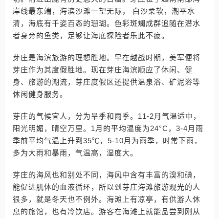
岸线最东端，海滨沙滩一望无际， 白沙柔软，潮平水
清，海底有千姿百态的珊瑚。色彩斑斓成群追随在潜水
者身旁的鱼类，足够让海底探险者乐此不疲。
芽庄是海滨旅游的理想胜地。早在越战时期，美军便将
芽庄作为其度假胜地。现在芽庄海滨顺应了休闲、健
身、旅游的潮流，芽庄度假区还提供温泉浴、矿泥浴等
休闲健身服务。
芽庄的气候宜人，分为旱季和雨季。11-2月气温适中，
阳光明媚，晴空万里。1月的平均温度为24°C，3-4月雨
季前平均气温上升到35℃，5-10月为雨季，时常下雨，
多为大雨和暴雨，气温高，湿度大。
芽庄的海风也和别处不同，海风中含有丰富的溴和碘，
能促进肌体的血液循环，所以到芽庄海滩旅游观光的人
很多，就是冬天也不例外。海滩上有凉亭，有供游人休
息的旅馆，也有冷饮店。游客在海滩上就能品尝到刚从