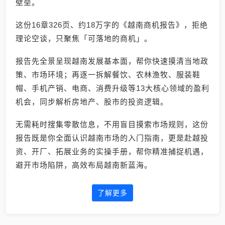
壁垒。
这份16章326页、约18万字的《越南商机报告》，拒绝
理论空谈，只聚焦「可落地的商机」。
报告先全景呈现越南发展基本面，帮你快速摸清当地政
策、市场环境；再逐一拆解餐饮、农林渔牧、服装鞋
帽、手机产销、电商、消费升级等13大核心领域的盈利
机会，同步解析房地产、股市的投资逻辑。
无需耗时搜集零散信息，不用盲目摸索市场规则，这份
报告既是你全面认识越南市场的入门指南，更是赴越投
资、开厂、拓展业务的实操手册，帮你精准捕捉机遇，
避开市场陷阱，高效布局越南新蓝海。
了解更多