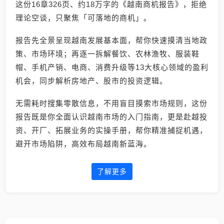
这份16章326页、约18万字的《越南商机报告》，拒绝
理论空谈，只聚焦「可落地的商机」。
报告先全景呈现越南发展基本面，帮你快速摸清当地政
策、市场环境；再逐一拆解餐饮、农林渔牧、服装鞋
帽、手机产销、电商、消费升级等13大核心领域的盈利
机会，同步解析房地产、股市的投资逻辑。
无需耗时搜集零散信息，不用盲目摸索市场规则，这份
报告既是你全面认识越南市场的入门指南，更是赴越投
资、开厂、拓展业务的实操手册，帮你精准捕捉机遇，
避开市场陷阱，高效布局越南新蓝海。
了解更多