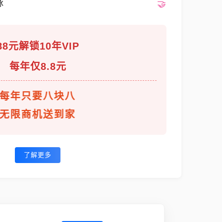
脉
88元解锁10年VIP
每年仅8.8元
每年只要八块八
无限商机送到家
了解更多