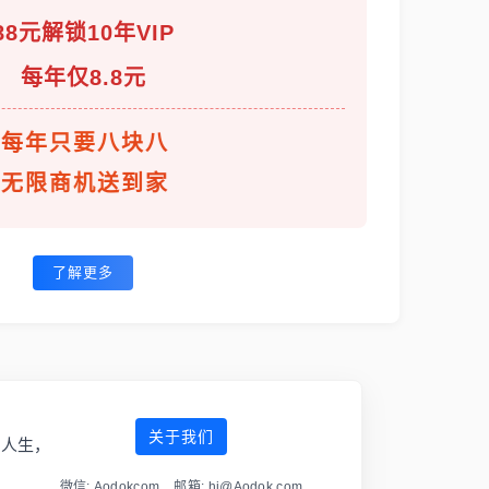
88元解锁10年VIP
每年仅8.8元
每年只要八块八
无限商机送到家
了解更多
关于我们
傲人生，
微信: Aodokcom 邮箱: hi@Aodok.com