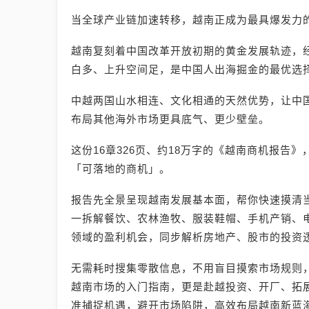
当全球产业链加速转移，越南正成为最具爆发力
越南复刻着中国改革开放初期的黄金发展轨迹，
白多、上升空间足，是中国人出海掘金的最优选
中越两国山水相连、文化相通的天然优势，让中
布局其他海外市场更具底气、更少壁垒。
这份16章326页、约18万字的《越南商机报告
「可落地的商机」。
报告先全景呈现越南发展基本面，帮你快速摸清
一拆解餐饮、农林渔牧、服装鞋帽、手机产销、电
领域的盈利机会，同步解析房地产、股市的投资
无需耗时搜集零散信息，不用盲目摸索市场规则
越南市场的入门指南，更是赴越投资、开厂、拓
准捕捉机遇，避开市场陷阱，高效布局越南新蓝