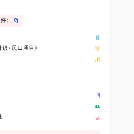
文件：
升级+风口项目》
脉