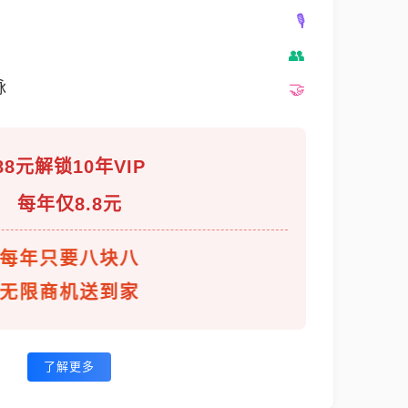
脉
88元解锁10年VIP
每年仅8.8元
每年只要八块八
无限商机送到家
了解更多