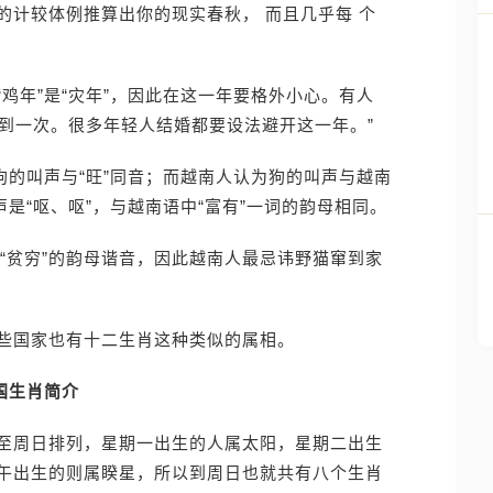
的计较体例推算出你的现实春秋， 而且几乎每 个
鸡年”是“灾年”，因此在这一年要格外小心。有人
遇到一次。很多年轻人结婚都要设法避开这一年。”
狗的叫声与“旺”同音；而越南人认为狗的叫声与越南
是“呕、呕”，与越南语中“富有”一词的韵母相同。
语中“贫穷”的韵母谐音，因此越南人最忌讳野猫窜到家
些国家也有十二生肖这种类似的属相。
国生肖简介
至周日排列，星期一出生的人属太阳，星期二出生
午出生的则属睽星，所以到周日也就共有八个生肖