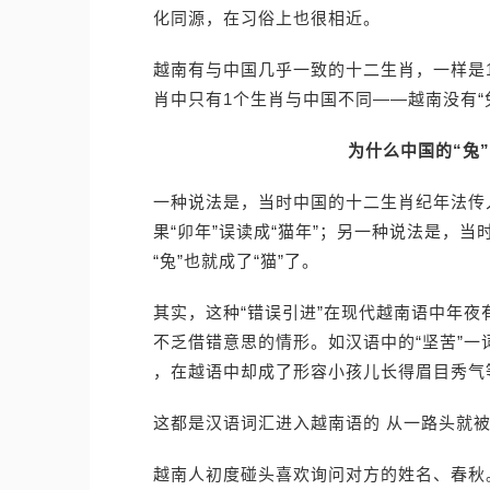
化同源，在习俗上也很相近。
越南有与中国几乎一致的十二生肖，一样是1
肖中只有1个生肖与中国不同——越南没有“兔
为什么中国的“兔
一种说法是，当时中国的十二生肖纪年法传入越
果“卯年”误读成“猫年”；另一种说法是，当
“兔”也就成了“猫”了。
其实，这种“错误引进”在现代越南语中年夜
不乏借错意思的情形。如汉语中的“坚苦”一
，在越语中却成了形容小孩儿长得眉目秀气
这都是汉语词汇进入越南语的 从一路头就
越南人初度碰头喜欢询问对方的姓名、春秋