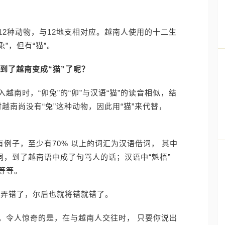
2种动物，与12地支相对应。越南人使用的十二生
”，但有“猫”。
”到了越南变成“猫”了呢？
南时，“卯兔”的“卯”与汉语“猫”的读音相似，结
时越南尚没有“兔”这种动物，因此用“猫”来代替，
有例子，至少有70% 以上的词汇为汉语借词， 其中
词，到了越南语中成了句骂人的话；汉语中“魁梧”
等等。
被弄错了，尔后也就将错就错了。
。令人惊奇的是，在与越南人交往时， 只要你说出