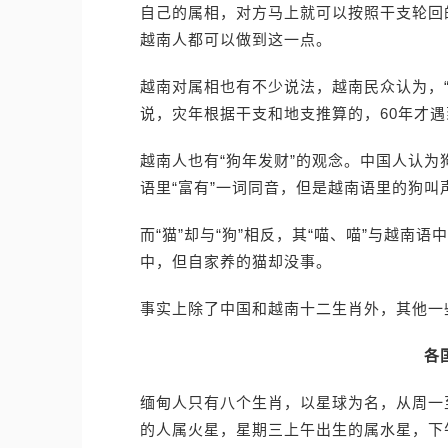
自己的属相，对方马上就可以按照干支轮回
越南人都可以做到这一点。
越南对属相也有不少说法，越南民众认为，“
说，灾年根据干支和地支推算的，60年才
越南人也有“狗年发财”的观念。中国人认为
语里“富有”一词同音，但是越南语里的狗叫声
而“猫”却与“狗”相反，其“喵、喵”与越南
中，但自家养的猫却没事。
事实上除了中国和越南十二生肖外，其他一
各
缅甸人只有八个生肖，以星球为名，从周一
的人属火星，星期三上午出生的属水星，下