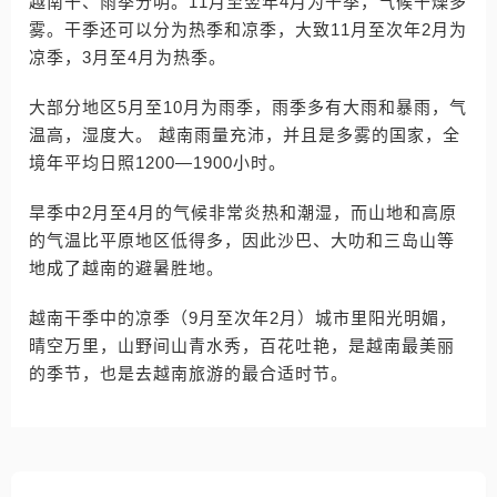
越南干、雨季分明。11月至翌年4月为干季，气候干燥多
雾。干季还可以分为热季和凉季，大致11月至次年2月为
凉季，3月至4月为热季。
大部分地区5月至10月为雨季，雨季多有大雨和暴雨，气
温高，湿度大。 越南雨量充沛，并且是多雾的国家，全
境年平均日照1200—1900小时。
旱季中2月至4月的气候非常炎热和潮湿，而山地和高原
的气温比平原地区低得多，因此沙巴、大叻和三岛山等
地成了越南的避暑胜地。
越南干季中的凉季（9月至次年2月）城市里阳光明媚，
晴空万里，山野间山青水秀，百花吐艳，是越南最美丽
的季节，也是去越南旅游的最合适时节。