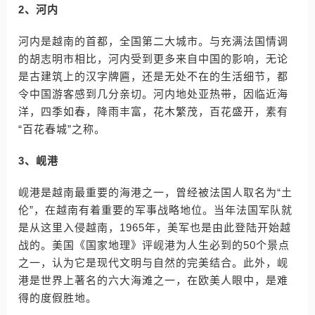
2、河内
河内是越南的首都，全国第二大城市。与充满法国情调
的胡志明市相比，河内受到更多来自中国的影响，无论
是古建筑上的汉字牌匾，还是无处不在的生活细节，都
令中国游客感到几分亲切。河内地处亚热带，因临近海
洋，四季如春，降雨丰富，花木繁茂，百花盛开，素有
“百花春城”之称。
3、岘港
岘港是越南最重要的海港之一，曾经被法国人取名为“土
伦”，在越南有着重要的军事战略地位。当年法国军队就
是从这里入侵越南，1965年，美军也是由此登陆开始越
战的。美国《国家地理》评岘港为人生必到的50个景点
之一，认为它是现代文明与自然的完美结合。此外，岘
港是世界上著名的六大海滩之一，在欧美人眼中，是难
得的度假胜地。