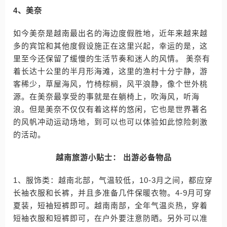
4、美奈
如今美奈是越南最出名的海边度假胜地，近年来越来越
多的宾馆和其他度假设施正在这里兴起，幸运的是，这
里至今还保留了缓慢的生活节奏和迷人的风情。 美奈有
着长达十公里的半月形海滩，这里的渔村十分宁静，游
客稀少，草屋海风，竹椅棕榈，风平浪静，像个世外桃
源。在美奈最享受的事就是在躺椅上，吹海风，听海
浪。但是美奈不仅仅有着这样的悠闲，它也是世界著名
的风帆冲动运动场地，到可以也可以体验如此惊险刺激
的活动。
越南旅游小贴士： 出游必备物品
1、服饰类：越南北部，气温较低，10-3月之间，都应穿
长袖衣服和长裤，并且多准备几件保暖衣物。4-9月可穿
夏装，短袖短裤即可。越南南部，全年气温炎热，穿着
短袖衣服和短裤即可，在户外要注意防晒。另外可以准