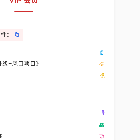
VIP 会员
文件：
升级+风口项目》
脉