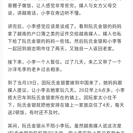
易棚子做饭，让人感觉非常贫穷。媒人与女方父母交
谈，讲越南话，小李在旁边听不懂。
讲完后，小李感觉应该是谈成了。看到阮氏金银的妈妈
拿了越南的户口簿之类的证件交给越南媒人，媒人也私
下给了阮氏金银的妈妈一些钱。然后阮氏金银和小李等
一起回到胡志明市住了两天，又独自一人返回老家。
接下来，小李一个人暂住。过了几天，朱乙又带了一个
沙洋毛李的老乡过去相亲。
到了当月19日，因阮氏金银要嫁到中国来了，她妈妈跟
媒人提议，让小李去她家玩几天。20日早上6点多，小李
搭大巴车到阮氏金银家所在的镇上。因阮家太小住不
下，阮氏金银就把他安排在镇上一家旅店住了4天，每天
送2顿饭，有时还不及时。
其间，阮氏金银从不陪小李玩。虽然越南媒人说这次是