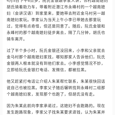
4月5日下午6点多，阮氏金银跟李家人讲，邻村越南媳妇
胡氏骑着助力车，带着附近潜江市永峰村的一个越南媳
妇（会讲汉语）到家里来，要她带去附近金马村另一越
南媳妇家玩。李家认为当天上午小李已带她去那里玩
过，觉得有点奇怪，但还是同意了。随后，阮氏金银和
永峰村的那个越南媳妇徒步离去，隔了几分钟，胡氏也
骑车离开。
过了半个多小时，阮氏金银还没回来，小李和父亲就去
金马村那个越南媳妇家找，哪知那家人告诉他们，阮氏
金银两人根本就没有到他们家去。小李感觉情况不妙，
立即给阮氏金银打电话、发微信，都被拉黑。
他又赶紧打电话让介绍人朱某帮忙联系，朱某很快回话
说自己也被拉黑。李家父子随后辗转找到永峰村二组那
个越南媳妇家，发现那个也跑了，但胡氏没有走。
因为朱某此前向李家承诺过，这媳妇不会跑路的。现在
发生跑路现象，李家父子找朱某要求退钱，认为朱某并