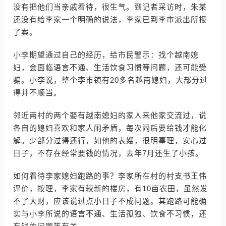
没有把他们当亲戚看待，很生气。到记者采访时，朱某
还没有给李家一个明确的说法，李家已到李市派出所报
了案。
小李期望通过自己的经历，给市民警示：找个越南媳
妇，会面临语言不通、生活饮食习惯等问题，还可能受
骗。小李说，整个李市镇有20多名越南媳妇，大部分过
得并不顺当。
邻近两村的两个娶有越南媳妇的家人来他家交流过，说
各自的媳妇喜欢和家人闹矛盾，每次闹后要给钱才能化
解。少部分过得还行，如他的表嫂，很明事理，安心过
日子，不存在经常要钱的情况，去年7月还生了小孩。
如何看待李家媳妇跑路的事？李家所在村的村支书王伟
评价，按理，李家有较新的楼房，有10亩农田，虽然发
不了大财，应该说过点小日子不成问题。其跑路可能确
实与小李所说的语言不通、生活孤独、饮食不习惯，还