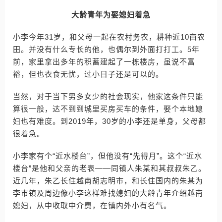
大龄青年为娶媳妇着急
小李今年31岁，和父母一起在农村务农，耕种近10亩农
田。并没有什么专长的他，也偶尔到外面打打工。5年
前，家里拿出多年的积蓄建起了一栋楼房，虽说不富
裕，但也衣食无忧，过小日子还是可以的。
当然，对于当下男多女少的社会现实，他家这条件只能
算很一般，达不到到城里买房买车的条件，娶个本地媳
妇也有难度。到2019年，30岁的小李还是单身，父母都
很着急。
小李家有个“近水楼台”，但他没有“先得月”。这个“近水
楼台”是他和父亲的老表——同镇人朱某和其叔叔朱乙。
近几年，朱乙长住越南胡志明市，和长住国内的朱某为
李市镇及周边像小李这样难找媳妇的大龄青年介绍越南
媳妇，从中收取中介费，在镇内外小有名气。