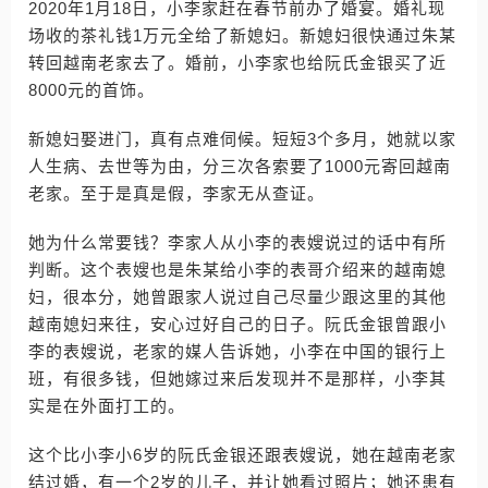
2020年1月18日，小李家赶在春节前办了婚宴。婚礼现
场收的茶礼钱1万元全给了新媳妇。新媳妇很快通过朱某
转回越南老家去了。婚前，小李家也给阮氏金银买了近
8000元的首饰。
新媳妇娶进门，真有点难伺候。短短3个多月，她就以家
人生病、去世等为由，分三次各索要了1000元寄回越南
老家。至于是真是假，李家无从查证。
她为什么常要钱？李家人从小李的表嫂说过的话中有所
判断。这个表嫂也是朱某给小李的表哥介绍来的越南媳
妇，很本分，她曾跟家人说过自己尽量少跟这里的其他
越南媳妇来往，安心过好自己的日子。阮氏金银曾跟小
李的表嫂说，老家的媒人告诉她，小李在中国的银行上
班，有很多钱，但她嫁过来后发现并不是那样，小李其
实是在外面打工的。
这个比小李小6岁的阮氏金银还跟表嫂说，她在越南老家
结过婚，有一个2岁的儿子，并让她看过照片；她还患有