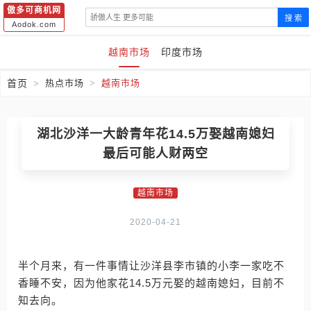
傲多可商机网
搜 索
Aodok.com
越南市场
印度市场
首页
热点市场
越南市场
湖北沙洋一大龄青年花14.5万娶越南媳妇
最后可能人财两空
越南市场
2020-04-21
半个月来，有一件事情让沙洋县李市镇的小李一家吃不
香睡不安，因为他家花14.5万元娶的越南媳妇，目前不
知去向。