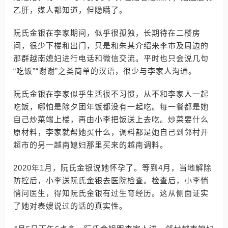
乙肝，媒人都知道，但隐瞒了。
阮氏金银在李家期间，似乎很孤独，长期待在二楼房
间，很少下楼和出门，只是和朱某介绍来李市及周边的
那群越南媳妇进行电话和微信交流。平时也只会说几句
“吃饭”“谢谢”之类简单的汉语，很少与李家人沟通。
阮氏金银在李家似乎生活很不习惯，从不和李家人一起
吃饭，哪怕是除夕团年饭都没有一起吃。每一餐都是她
自己炒菜端上楼，再由小李把饭送上去吃。炒菜要什么
原材料，李家就帮她买什么，调料都是她自己到邻村开
超市的另一越南媳妇那里买来的越南调料。
2020年1月，阮氏金银说她怀孕了。等到4月，当地解除
防控后，小李送阮氏金银去医院检查。检查后，小李悄
悄问医生，得知阮氏金银有过生育经历。这从侧面证实
了她对表嫂说过的话的真实性。