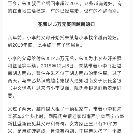
至今，朱某叔侄介绍回来超过20人。这些越南媳妇，有
的在当地生活稳定，有的已经离婚，也有的不辞而别。
花费14.5万元娶回越南媳妇
几年前，小李的父母开始托朱某帮小李找个越南媳妇。
到2019年底，此事终于有了些眉目。
小李的父母给付朱某14.5万元后，朱某为小李办好护照
和签证等手续，2019年12月6日，朱某带着小李飞赴越
南胡志明市，暂住在朱乙位于胡志明市的租住屋。过了
两天，与朱乙熟识的越南籍媒人通知越南女子阮氏金银
（中文译名）过来与小李见面，阮氏金银见面后表示同
意。
又过了两天，越南媒人租了一辆私家车，带着小李和朱
某驱车3个多小时，到阮氏金银老家越南西宁省西宁市盛
新社盛新邑见其父母和哥哥。女方家正屋只有30平方
米，是用红砖砌成，且没有粉刷，正屋旁边搭了一个简