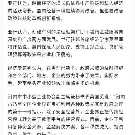
亚行认为，越南经济的增长仍依靠中产阶级和私人经济
的活跃增长。国内经营环境继续得到改善，但也要改善
政策以扶助革新创新系统。
亚行认为，创建有利的法理框架有助于越南金融服务向
深度和广度两方面发展。世行驻越首席经济学家莫里塞
特评估说，越南保障人民医疗、支持正规企业、良好管
理预算等政策是合适和正确的。
经济专家则认为，在当前形势下，政府采取的及时措施
和各个部门、地方、企业的努力带来了效果。实际表
明，越南拳头产业和领域正面临更多的机会。
河内市中小型企业协会副主席兼秘书长莫国英说：“河内
市乃至全国企业界正良好利用各种政策尤其是政府总理
的第十一号指示。除了安全经营外，企业界正把传统经
营模式转为基于数字平台的经营模式。目前，企业正利
用各种资金来源、金融解决方案、各种税费减免、投资
重点、优势、拳头产业。”