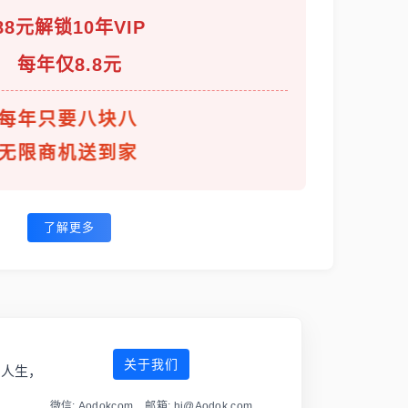
88元解锁10年VIP
每年仅8.8元
每年只要八块八
无限商机送到家
了解更多
关于我们
傲人生，
微信: Aodokcom 邮箱: hi@Aodok.com