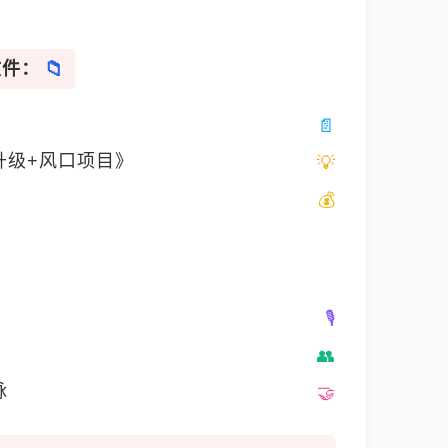
文件：
升级+风口项目》
脉