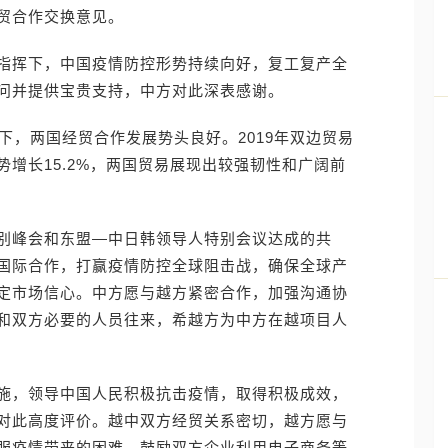
贸合作交换意见。
指挥下，中国疫情防控形势持续向好，复工复产全
问并提供宝贵支持，中方对此深表感谢。
下，两国经贸合作发展势头良好。2019年双边贸易
增长15.2%，两国贸易展现出较强韧性和广阔前
别峰会和东盟—中日韩领导人特别会议达成的共
国际合作，打赢疫情防控全球阻击战，确保全球产
定市场信心。中方愿与越方紧密合作，加强沟通协
和双方必要的人员往来，希越方为中方在越项目人
施，领导中国人民积极抗击疫情，取得积极成效，
对此高度评价。越中双方经贸关系密切，越方愿与
服疫情带来的困难，鼓励双方企业利用电子商务等