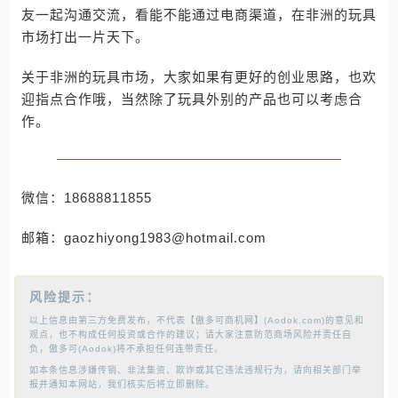
友一起沟通交流，看能不能通过电商渠道，在非洲的玩具
市场打出一片天下。
关于非洲的玩具市场，大家如果有更好的创业思路，也欢
迎指点合作哦，当然除了玩具外别的产品也可以考虑合
作。
微信：18688811855
邮箱：gaozhiyong1983@hotmail.com
风险提示：
以上信息由第三方免费发布，不代表【傲多可商机网】(Aodok.com)的意见和
观点，也不构成任何投资或合作的建议；请大家注意防范商场风险并责任自
负，傲多可(Aodok)将不承担任何连带责任。
如本条信息涉嫌传销、非法集资、欺诈或其它违法违规行为，请向相关部门举
报并通知本网站，我们核实后将立即删除。