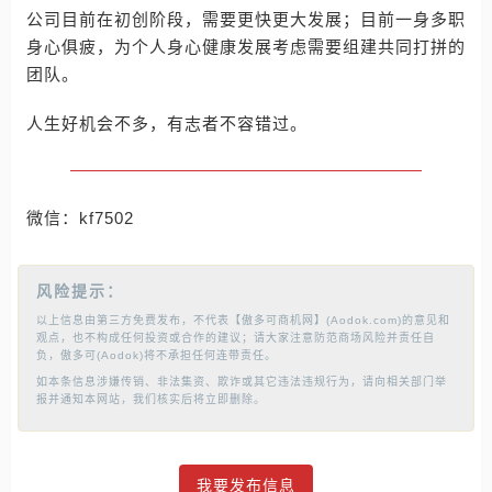
公司目前在初创阶段，需要更快更大发展；目前一身多职
身心俱疲，为个人身心健康发展考虑需要组建共同打拼的
团队。
人生好机会不多，有志者不容错过。
微信：kf7502
风险提示：
以上信息由第三方免费发布，不代表【傲多可商机网】(Aodok.com)的意见和
观点，也不构成任何投资或合作的建议；请大家注意防范商场风险并责任自
负，傲多可(Aodok)将不承担任何连带责任。
如本条信息涉嫌传销、非法集资、欺诈或其它违法违规行为，请向相关部门举
报并通知本网站，我们核实后将立即删除。
我要发布信息