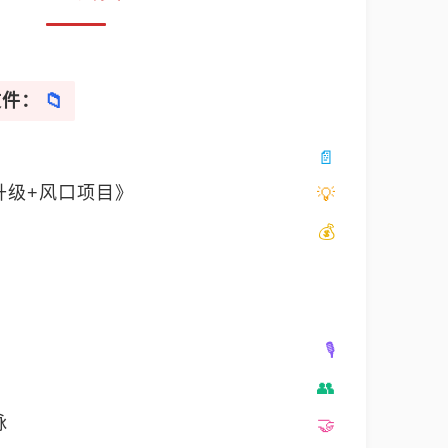
文件：
升级+风口项目》
脉