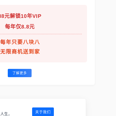
88元解锁10年VIP
每年仅8.8元
每年只要八块八
无限商机送到家
了解更多
关于我们
傲人生，