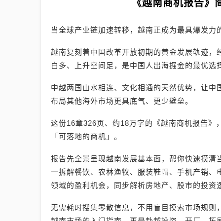
《越南商机报告》
当全球产业链加速转移，越南正成为最具爆发力
越南复刻着中国改革开放初期的黄金发展轨迹，
白多、上升空间足，是中国人出海掘金的最优选
中越两国山水相连、文化相通的天然优势，让中
布局其他海外市场更具底气、更少壁垒。
这份16章326页、约18万字的《越南商机报告
「可落地的商机」。
报告先全景呈现越南发展基本面，帮你快速摸清
一拆解餐饮、农林渔牧、服装鞋帽、手机产销、电
领域的盈利机会，同步解析房地产、股市的投资
无需耗时搜集零散信息，不用盲目摸索市场规则
越南市场的入门指南，更是赴越投资、开厂、拓