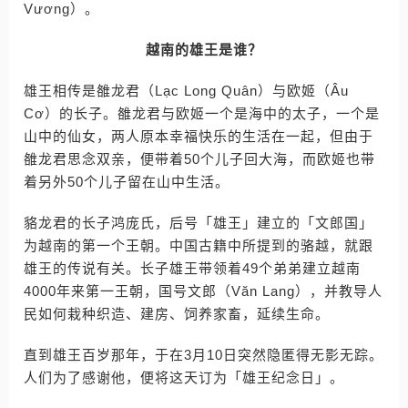
Vương）。
越南的雄王是谁？
雄王相传是雒龙君（Lạc Long Quân）与欧姬（Âu
Cơ）的长子。雒龙君与欧姬一个是海中的太子，一个是
山中的仙女，两人原本幸福快乐的生活在一起，但由于
雒龙君思念双亲，便带着50个儿子回大海，而欧姬也带
着另外50个儿子留在山中生活。
貉龙君的长子鸿庞氏，后号「雄王」建立的「文郎国」
为越南的第一个王朝。中国古籍中所提到的骆越，就跟
雄王的传说有关。长子雄王带领着49个弟弟建立越南
4000年来第一王朝，国号文郎（Văn Lang），并教导人
民如何栽种织造、建房、饲养家畜，延续生命。
直到雄王百岁那年，于在3月10日突然隐匿得无影无踪。
人们为了感谢他，便将这天订为「雄王纪念日」。