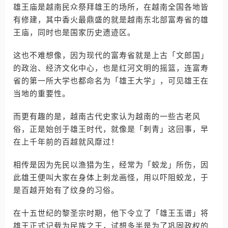
雄王庙是越南民众祭拜雄王的场所，在越南全国各地皆
有修建，其中香火最鼎盛的就是越南东北部富寿省的雄
王庙，同时也是国家历史遗迹区。
这也不难想像，因为现代的富寿省就是上古「文郎国」
的政治、经济文化中心，也是红河文明的摇篮，连富寿
省的第一所大学也都命名为「雄王大学」，可见雄王在
当地的重要性。
而更有趣的是，越南古代史家认为越南的一些古老风
俗，正是始创于雄王时代，就像是「刺青」这回事，早
在上千年前的百越就风靡过！
相传是因为先民以渔猎为生，经常为「蛟龙」所伤，因
此雄王便叫大家在身体上刺龙画怪，用以吓阻蛟龙，于
是百越开始有了纹身的习俗。
在十五世纪的黎圣宗时期，他下令立了「雄王玉谱」将
雄王正式记载为民族之王，试想多半是为了巩固政权的