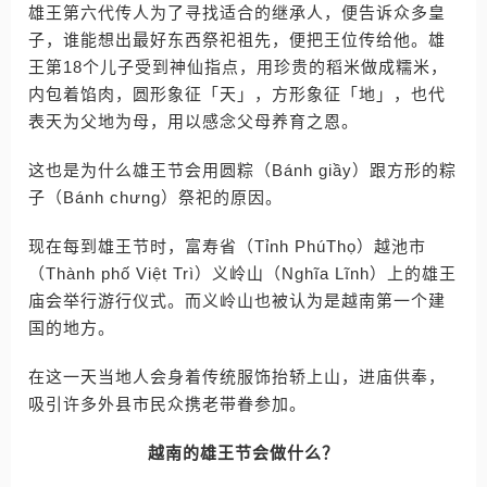
雄王第六代传人为了寻找适合的继承人，便告诉众多皇
子，谁能想出最好东西祭祀祖先，便把王位传给他。雄
王第18个儿子受到神仙指点，用珍贵的稻米做成糯米，
内包着馅肉，圆形象征「天」，方形象征「地」，也代
表天为父地为母，用以感念父母养育之恩。
这也是为什么雄王节会用圆粽（Bánh giầy）跟方形的粽
子（Bánh chưng）祭祀的原因。
现在每到雄王节时，富寿省（Tỉnh PhúThọ）越池市
（Thành phố Việt Trì）义岭山（Nghĩa Lĩnh）上的雄王
庙会举行游行仪式。而义岭山也被认为是越南第一个建
国的地方。
在这一天当地人会身着传统服饰抬轿上山，进庙供奉，
吸引许多外县市民众携老带眷参加。
越南的雄王节会做什么？