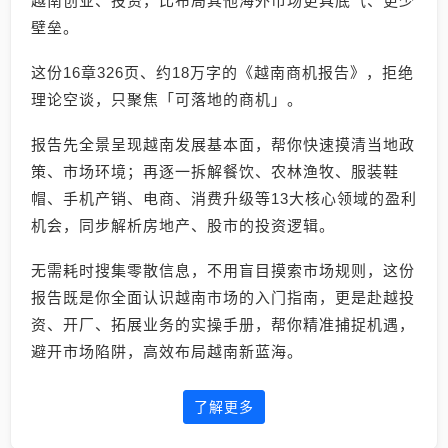
越南创业、投资，比布局其他海外市场更具底气、更少
壁垒。
这份16章326页、约18万字的《越南商机报告》，拒绝
理论空谈，只聚焦「可落地的商机」。
报告先全景呈现越南发展基本面，帮你快速摸清当地政
策、市场环境；再逐一拆解餐饮、农林渔牧、服装鞋
帽、手机产销、电商、消费升级等13大核心领域的盈利
机会，同步解析房地产、股市的投资逻辑。
无需耗时搜集零散信息，不用盲目摸索市场规则，这份
报告既是你全面认识越南市场的入门指南，更是赴越投
资、开厂、拓展业务的实操手册，帮你精准捕捉机遇，
避开市场陷阱，高效布局越南新蓝海。
了解更多